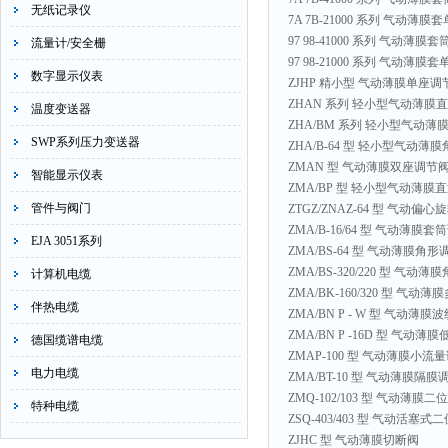
无纸记录仪
7A 7B-21000 系列 气动薄
97 98-41000 系列 气动薄膜
流量计/安全栅
97 98-21000 系列 气动薄膜
数字显示仪表
ZJHP 精小型 气动薄膜单座调
ZHAN 系列 轻小型气动薄膜
温度变送器
ZHA/BM 系列 轻小型气动
SWP系列压力变送器
ZHA/B-64 型 轻小型气动薄
ZMAN 型 气动薄膜双座调节
智能显示仪表
ZMA/BP 型 轻小型气动薄
管件与阀门
ZTGZ/ZNAZ-64 型 气动偏
ZMA/B-16/64 型 气动薄膜
EJA 3051系列
ZMA/BS-64 型 气动薄膜角
ZMA/BS-320/220 型 气
计算机电缆
ZMA/BK-160/320 型 气
伴热电缆
ZMA/BN P - W 型 气动薄
ZMA/BN P -16D 型 气动
德国缆谱电缆
ZMAP-100 型 气动薄膜小流
电力电缆
ZMA/BT-10 型 气动薄膜隔膜
ZMQ-102/103 型 气动薄
特种电缆
ZSQ-403/403 型 气动活塞
ZJHC 型 气动薄膜切断阀