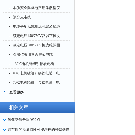
偶补偿导线、补偿电缆
本质安全防爆电路用集散型仪
表信号电缆
预分支电缆
电缆分配系统用纵孔聚乙烯绝
缘同轴射频电缆
额定电压450/750V及以下橡皮
绝缘电线电缆
额定电压300/500V橡皮绝缘固
定敷设电线
仪器仪表用复合屏蔽电缆
180℃电机绕组引接软电缆
（电线）
90℃电机绕组引接软电缆（电
线）
70℃电机绕组引接软电缆（电
线）
查看更多
相关文章
氧化锆氧分析仪特点
调节阀的流量特性可按怎样的步骤选择