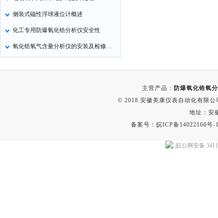
侧装式磁性浮球液位计概述
化工专用防爆氧化锆分析仪安全性
氧化锆氧气含量分析仪的安装及检修项目
主营产品：
防爆氧化锆氧分
© 2018 安徽美康仪表自动化有限公司(w
地址：安
备案号：
皖ICP备14022166号-
皖公网安备 34118