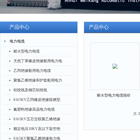
产品中心
产品中心
电力电缆
耐火型电力电缆
天然丁苯橡皮绝缘船用电力电
缆
乙丙绝缘船用电力电缆
聚氯乙烯绝缘和护套船用电力
电缆
铝绞线及钢芯铝绞线
耐火型电力电缆报价
0.6/1KV乙丙橡皮绝缘阻燃型
电力电缆
氟塑料绝缘高温电力电缆
共 
0.6/1KV五芯交联聚乙烯绝缘
电力电缆
额定电压10KV及以下架空绝
缘电缆
0.6/1KV聚氯乙烯绝缘电力电