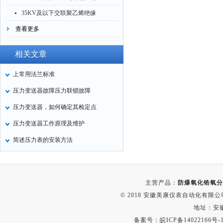
缆
35KV及以下交联聚乙烯绝缘
电力电缆
查看更多
相关文章
上常用法兰标准
压力变送器故障压力联锁故障
压力变送器，如何确定其检定点
压力变送器工作原理及维护
简述压力表的安装方法
主营产品：
防爆氧化锆氧分
© 2018 安徽美康仪表自动化有限公司(w
地址：安
备案号：
皖ICP备14022166号-