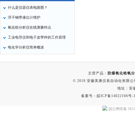
什么是仪器仪表电路图？
浮子钢带液位计维护
氧化锆分析仪在线测量特点
工业电导仪和电子皮带秤的工作原理
电化学分析仪简单概述
主营产品：
防爆氧化锆氧分
© 2018 安徽美康仪表自动化有限公司(w
地址：安
备案号：
皖ICP备14022166号-
皖公网安备 34118