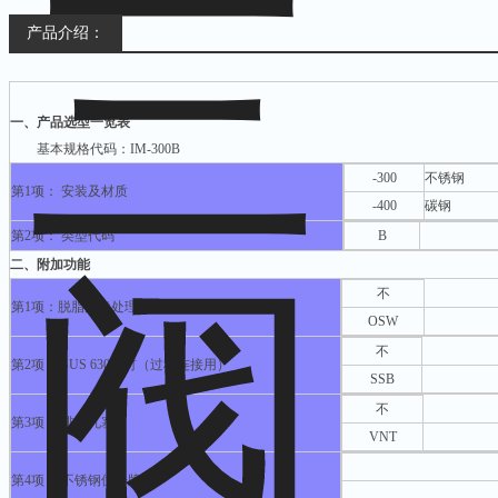
产品介绍：
一、产品选型一览表
基本规格代码：IM-300B
-300
不锈钢
第1项： 安装及材质
-400
碳钢
第2项： 类型代码
B
二、附加功能
不
第1项：脱脂洗净处理（只适用于不锈钢）
OSW
不
第2项： SUS 630螺钉（过程连接用）
SSB
不
第3项： 排气孔塞
VNT
第4项： 不锈钢位号牌