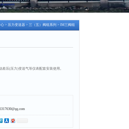
中心
>
压力变送器
>
三（五）阀组系列
> IM三阀组
动差压(压力)变送气等仪表配套安装使用。
7630@qq.com