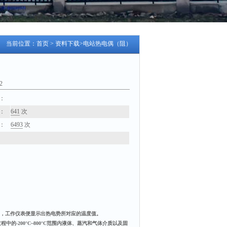
当前位置：
首页
>
资料下载
>电站热电偶（阻）
2
：
：
641
次
：
6493
次
，工作仪表便显示出热电势所对应的温度值。
-200°C~800°C范围内液体、蒸汽和气体介质以及固