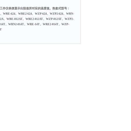
工作仪表便显示出阻值所对应的温度值。热套式型号：
、WRE-624、WRE2-624、WZP-624、WZP2-624、WRN-
12A、WRE-012AT、WRE2-012AT、WZP-012AT、WZP2-
014T、WRN2-014T、WRE-14T、WRE2-014T、WZP-
T