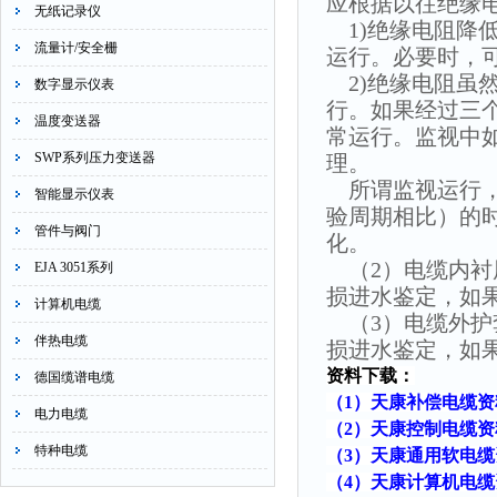
应根据以往绝缘
无纸记录仪
1)绝缘电阻降
流量计/安全栅
运行。必要时，
2)绝缘电阻虽
数字显示仪表
行。如果经过三
温度变送器
常运行。监视中
SWP系列压力变送器
理。
所谓监视运行，
智能显示仪表
验周期相比）的
管件与阀门
化。
（2）电缆内衬
EJA 3051系列
损进水鉴定，如
计算机电缆
（3）电缆外护
伴热电缆
损进水鉴定，如
资料下载：
德国缆谱电缆
（1）
天康补偿电缆资
电力电缆
（2）
天康控制电缆资
特种电缆
（3）
天康通用软电缆
（4）
天康计算机电缆