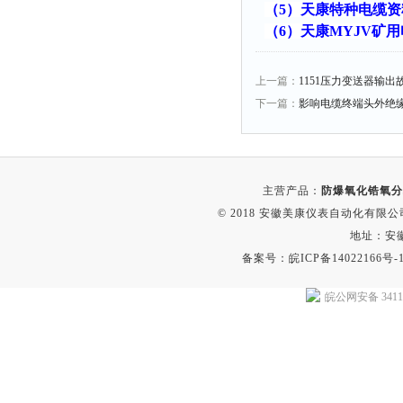
（5）
天康特种电缆资
（6）
天康MYJV矿
上一篇：
1151压力变送器输
下一篇：
影响电缆终端头外绝
主营产品：
防爆氧化锆氧分
© 2018 安徽美康仪表自动化有限公司(w
地址：安
备案号：
皖ICP备14022166号-
皖公网安备 34118