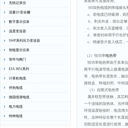
算图表可直接应用。
无纸记录仪
MI加热电缆的终端接头
流量计/安全栅
a、若电缆已经吸潮，则
b、剥去外皮，留出足够
数字显示仪表
c、依次套入压盖螺母、
温度变送器
d、将密封杯用手拧在护
SWP系列压力变送器
e、绝缘垫片套入线芯，
智能显示仪表
（2）恒功率
电热带
管件与阀门
恒功率电热带由于其单位
EJA 3051系列
两平行电源导线上接通电
等，电热带长度愈长，输
计算机电缆
接线盒、终端封闭、中间
伴热电缆
（3）自限式电热带
属并联型带状物，其芯料
德国缆谱电缆
一个连续的加热体。当环境
电力电缆
环境温度较低时，电流增
特种电缆
性。这种特征在整个长度
切割适宜长度进行使用，