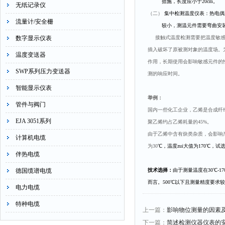
措施，长度应小于
20cm
。
无纸记录仪
（二）
集中检测温度仪表：热电偶
流量计/安全栅
较小，测温元件需要弯曲安
数字显示仪表
接触式温度检测需要把温度敏感元
插入破坏了原被测对象的温度场。
温度变送器
作用，长期使用会影响敏感元件的
SWP系列压力变送器
测的响应时间。
智能显示仪表
举例：
管件与阀门
国内一些化工企业，乙烯是合成纤
EJA 3051系列
聚乙烯约占乙烯耗量的45%。
由于乙烯中含有炔类杂质，会影响
计算机电缆
为30
℃，温度zui大值为170℃，
伴热电缆
德国缆谱电缆
技术选择：
由于测量温度在30℃-
而言。500℃以下且测量精度要求
电力电缆
特种电缆
上一篇：
影响物位测量的因素
下一篇：
简述检测仪器仪表的