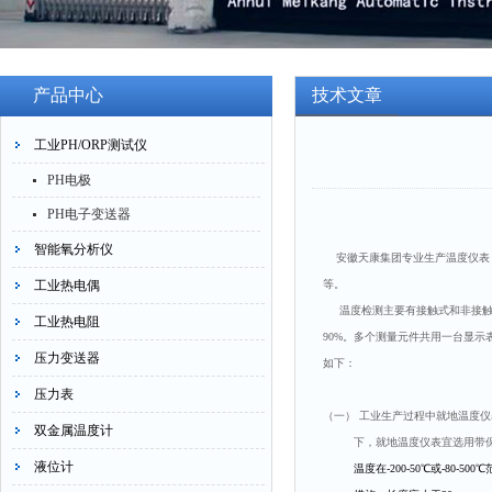
产品中心
技术文章
工业PH/ORP测试仪
PH电极
PH电子变送器
智能氧分析仪
安徽天康集团专业生产温度仪表，
工业热电偶
等。
温度检测主要有接触式和非接触式两
工业热电阻
90%。多个测量元件共用一台显示
压力变送器
如下：
压力表
（一） 工业生产过程中就地温度
双金属温度计
下，就地温度仪表宜选用带保护
液位计
温度在
-200-50
℃
或
-80-500
℃