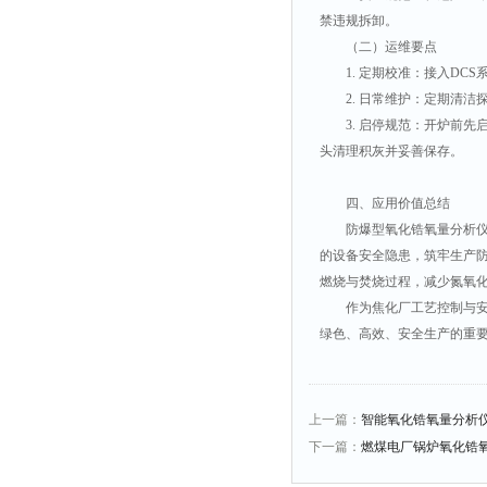
禁违规拆卸。
（二）运维要点
1. 定期校准：接入D
2. 日常维护：定期清
3. 启停规范：开炉前
头清理积灰并妥善保存。
四、应用价值总结
防爆型氧化锆氧量分析
的设备安全隐患，筑牢生产
燃烧与焚烧过程，减少氮氧
作为焦化厂工艺控制与
绿色、高效、安全生产的重
上一篇：
智能氧化锆氧量分析
下一篇：
燃煤电厂锅炉氧化锆