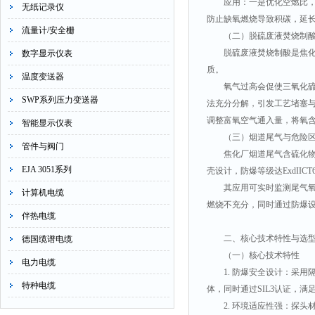
应用：一是优化空燃比
无纸记录仪
防止缺氧燃烧导致积碳，延
流量计/安全栅
（二）脱硫废液焚烧制
脱硫废液焚烧制酸是焦化
数字显示仪表
质。
温度变送器
氧气过高会促使三氧化
SWP系列压力变送器
法充分分解，引发工艺堵塞
调整富氧空气通入量，将氧
智能显示仪表
（三）烟道尾气与危险
管件与阀门
焦化厂烟道尾气含硫化
EJA 3051系列
壳设计，防爆等级达ExdII
其应用可实时监测尾气
计算机电缆
燃烧不充分，同时通过防爆
伴热电缆
二、核心技术特性与选
德国缆谱电缆
（一）核心技术特性
电力电缆
1. 防爆安全设计：采
特种电缆
体，同时通过SIL3认证，
2. 环境适应性强：探