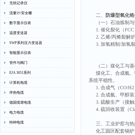
无纸记录仪
流量计/安全栅
二、
防爆型氧化锆
（一）石油炼制与
数字显示仪表
1. 催化裂化（F
温度变送器
2. 乙烯/丙烯裂
SWP系列压力变送器
3. 加氢精制/加
智能显示仪表
管件与阀门
（二）煤化工与基
EJA 3051系列
煤化工、合成氨、
系统平稳性。
计算机电缆
1. 合成气（CO/
伴热电缆
2. 合成氨、甲醇
3. 硫酸生产（接
德国缆谱电缆
4. 硫回收装置（C
电力电缆
特种电缆
三、工业炉窑与热
化工园区配套锅炉