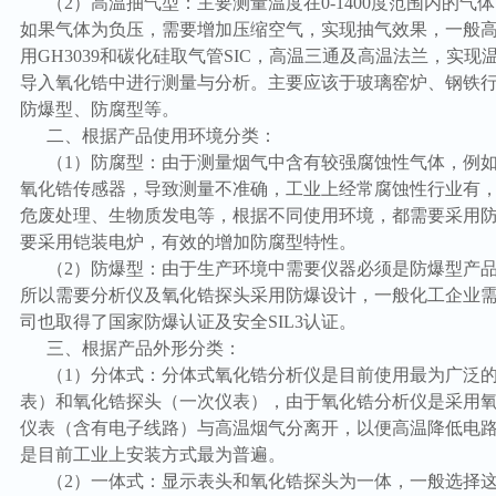
（2）高温抽气型：主要测量温度在0-1400度范围内的
如果气体为负压，需要增加压缩空气，实现抽气效果，一般
用GH3039和碳化硅取气管SIC，高温三通及高温法兰，实现
导入氧化锆中进行测量与分析。主要应该于玻璃窑炉、钢铁
防爆型、防腐型等。
二、根据产品使用环境分类：
（1）防腐型：由于测量烟气中含有较强腐蚀性气体，例
氧化锆传感器，导致测量不准确，工业上经常腐蚀性行业有
危废处理、生物质发电等，根据不同使用环境，都需要采用
要采用铠装电炉，有效的增加防腐型特性。
（2）防爆型：由于生产环境中需要仪器必须是防爆型产
所以需要分析仪及氧化锆探头采用防爆设计，一般化工企业
司也取得了国家防爆认证及安全SIL3认证。
三、根据产品外形分类：
（1）分体式：分体式氧化锆分析仪是目前使用最为广泛
表）和氧化锆探头（一次仪表），由于氧化锆分析仪是采用
仪表（含有电子线路）与高温烟气分离开，以便高温降低电
是目前工业上安装方式最为普遍。
（2）一体式：显示表头和氧化锆探头为一体，一般选择