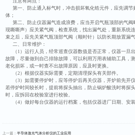
注意有两点：
第一、防止通入标气时，冲击损坏氧化锆元件，应先调节
体；
第二、防止仪器漏气造成浪费，应当开启气瓶顶部的气阀
现嘶嘶声）应关紧气阀，检查系统，找出漏气处，重新系统
束之后，应先关紧气瓶顶部气阀（顺时针）以防长期放置漏
二、日常维护：
（1）运行人员，经常巡查仪器数值是否正常，仪器一旦
故障，尽量做到自己排除故障，可以利用万用表辅助工具，
老化损坏，或一时查不出故障原因，应及时更换。
（2）根据仪器实际需要，定期清理探头有关部件。
（3）如需要停炉时，应等停炉后再关仪器，开炉前先开仪
若停炉时间较长时，提前将探头抽出，防止锅炉酸洗时将探
时，应拆回在校验室进行校验。
（4）做好每台仪器的运行档案，包括仪器进厂日期、安
上一篇：
半导体激光气体分析仪的工业应用