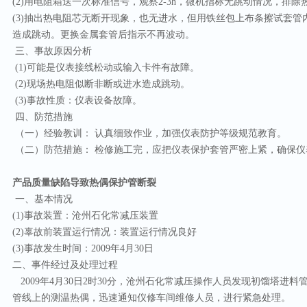
(2)用电阻箱送一次标准信号，观察2-3h，微机指标无跳动情况，排
(3)抽出热电阻芯无断开现象，也无进水，但用铁丝包上布条擦试套
造成跳动。更换金属套管后指示不再波动。
三、事故原因分析
(1)可能是仪表接线松动或输入卡件有故障。
(2)现场热电阻似断非断或进水造成跳动。
(3)事故性质：仪表设备故障。
四、防范措施
（一）经验教训： 认真细致作业，加强仪表防护等级规范教育。
（二）防范措施： 检修施工完，应把仪表保护套管严密上紧，确保仪
产品质量缺陷导致热偶保护管断裂
一、基本情况
(1)事故装置：沧州石化常减压装置
(2)辜故前装置运行情况：装置运行情况良好
(3)事故发生时间：2009年4月30日
二、事件经过及处理过程
2009年4月30日2时30分，沧州石化常减压操作人员发现初馏塔进
管线上的测温热偶，迅速通知仪修车间维修人员，进行紧急处理。