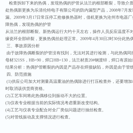
检查拆卸下来的热偶，发现热偶的护管从法兰的根部断裂，导致介质泄
处热偶新更换为乐清伦特电子有限公司的防内漏型产品，2008年7月
漏。2009年3月17日常压停工抢修换热器时，借机更换为沧州市电
障热偶，发现热偶的护管
从法兰的根部断裂。新热偶运行大约十天左右，操作人员反应温度不
缘瓷环全部碎裂，更换热偶丝处理正常。2009年4月30日2时30分此
三、事故原因分析
由于故障热偶断裂的护管没有找到，无法对其进行裣测，与此热偶同
母材321SS，HB=90，焊口HB=130，法兰材质20#钢渡锌，焊口
结果分析：热偶护管断裂的内因是产品存在焊接缺陷，外因是由于管
四、防范措施
(1)供应公司加大对测量高温重油的热偶除进行打压检查外，还要增
时取消该供货商资格。
(2)工艺车间将此热偶移位到振动不大的位置。
(3)仪表专业根据当前的实际情况考虑重新改变结构。
(4)工艺与仪表专业配合对全厂类似问题进行抽丝检查。
(5)对管线振动及支撑情况进行检查。