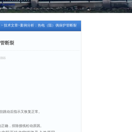
>
技术文章
>案例分析：热电（阻）偶保护管断裂
管断裂
866
），但跳动后指示又恢复正常。
均正确，排除接线松动原因。