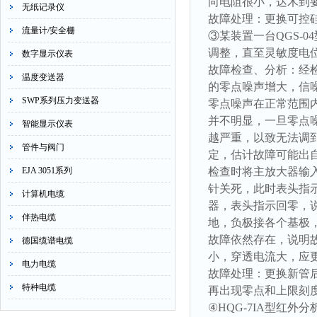
向电阻很小，达木到
无纸记录仪
故障处理：更换可控
流量计/安全栅
③某装置一台QGS-
调整，直至灵敏度电
数字显示仪表
故障检查、分析：经检
温度变送器
的零点噪声增大，信
SWP系列压力变送器
零点噪声在正常范围
并不明显，一旦零点
智能显示仪表
越严重，以致无法调
管件与阀门
定，估计故障可能出
EJA 3051系列
检查时将主放大器输
针关死，此时表头指示
计算机电缆
器，表头指示回零，说
伴热电缆
地，负极接各个基极，
故障依然存在，说明故
德国缆谱电缆
小，穿透电流大，应
电力电缆
故障处理：更换新管
特种电缆
再出现零点和上限刻
④HQG-7IA型红