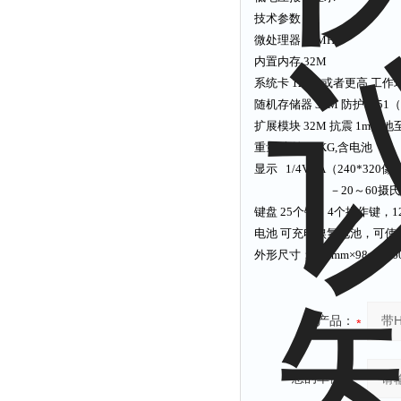
技术参数：
微处理器 80MHZ
内置内存 32M
系统卡 128M或者更高 工作
随机存储器 32M 防护 IP5
扩展模块 32M 抗震 1m
重量 大约0.9KG,含电池
显示 1/4VGA（240*32
－20～60摄氏度
键盘 25个键，4个操作键，
电池 可充电镍氢电池，可使用1
外形尺寸：228mm×98mm×6
产品：
您的单位：