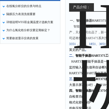
在线氧分析仪的分类与特点
产品介绍：
隔膜压力表清洗很重要
一、智能手操器HART375
详细说明WSS双金属温度计选购方案
智能手操器其HART375
为什么氧化锆分析仪要定期标定？
产，天康公司出品了，新一代
司还将投产HART475系列
简要叙述显示仪表的发展
3351
，
3851
、
1851
、
3051
，
英文的产品
。
二、
智能手操器HART375
工
HART375智能手操器是
监控输入/输出值和自诊断
HART375型HART通信器
三、
智能手操器HART375
操
大显示屏幕（4行，每行18
四、
智能手操器HART375
信
自检查功能
格式化密码保护
低电压报警显示