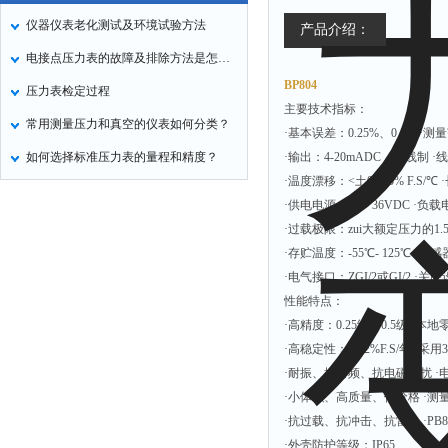
仪器仪表老化测试及环境试验方法
产品介绍：
电接点压力表的故障及排除方法是怎样的？
BP804
压力表检定过程
主要技术指标：
常用测量压力和真空的仪表如何分类？
·基本误差：0.25%、0.5% ·测量
如何选择标准压力表的量程和精度？
·输出：4-20mADC 二线制 ·线
·温度漂移：<土0.025% F.S/℃
·供电电源：12－36VDC ·负
·过载极限：zui大额定压力的1.5倍
·存贮温度：-55℃- 125℃ ·传感
·电气接口：ZGI/2或GI/2 ·关
性能特点：
·高精度：0.25级、0.5级 
·高稳定性：≤0.2%F.S/年 
·耐振、抗射频、抗电磁干扰 ·
·小体积、高质量、低价格 ·测量范
·抗过载、抗冲击、抗雷击 ·PB
·外壳防护等级：IP65