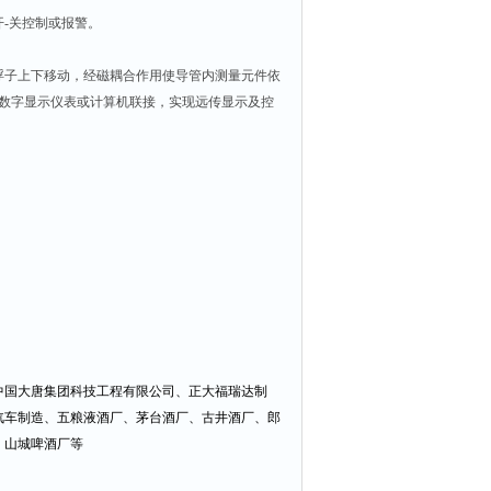
-关控制或报警。
浮子上下移动，经磁耦合作用使导管内测量元件依
便与数字显示仪表或计算机联接，实现远传显示及控
国大唐集团科技工程有限公司、正大福瑞达制
汽车制造、五粮液酒厂、茅台酒厂、古井酒厂、郎
、山城啤酒厂等