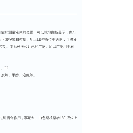
靠的测量液体的位置，可以就地翻板显示，也可
下限报警和控制，配上LB型液位变送器，可将液
与控制。本系列液位计已经广泛。所以广泛用于石
）、PP
、废氯、甲醇、液氨等。
磁耦合作用，驱动红、白色翻柱翻转180’液位上
。