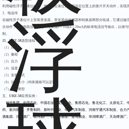
利用磁性浮子随液位移动，使安装在液位计立管设定位置上的簧片开关动作，实现开
3、电远传
在磁性浮子液位计上安装变送器。变送器由传感器和转换器两部分组成，它通过磁
次动作，获得电阻信号变化，传唤成0～10或4～20mA的标准电流信号输出，以
制。
四、
UHZ-58
选型须知：
（1）介质
（2）量程
（3）压力
（4）温度
（5）安装方式
（6）法兰大小（特殊规格可以定制）
（7）输出类型
五、
UHZ-58
应用实例：
神华集团、中国石化、中国石油、安庆石化、鲁西石化、鲁北化工、太原化工、中
药、新兴医药、齐鲁制药、新时代药业、华菱汽车制造、河南宇通汽车制造、合力
酒集团、洋河酒厂、双沟酒厂、口子窖酒业、迎驾酒业、华润啤酒厂、天岛啤酒厂