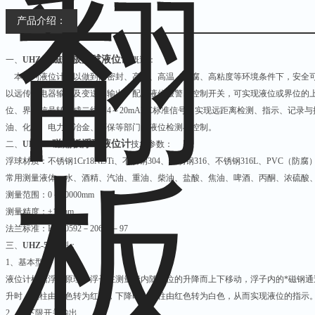
产品介绍：
磁翻板浮球液位计
一、
UHZ-58
概述：
本系列液位计可以做到高密封、高压、高温、防腐、高粘度等环境条件下，安全可
以远传继电器输出及变送器输出。配上液位报警、控制开关，可实现液位或界位的上
位、界位信号转换成二线制4～20mADC标准信号，实现远距离检测、指示、记录
油、化工、电力、冶金、环保等部门的液位检测与控制。
磁翻板浮球液位计
二、
UHZ-58
技术参数：
浮球材质：不锈钢1Cr18Ni9Ti、不锈钢304、不锈钢316、不锈钢316L、PVC（防腐
常用测量液体：水、酒精、汽油、重油、柴油、盐酸、焦油、啤酒、丙酮、浓硫酸
测量范围：0－10000mm
测量精度：±10mm
法兰标准：HG20592－20635－97
三、
UHZ-58
类型：
1、基本型
液位计根据浮力原理，浮子在测量管内随液位的升降而上下移动，浮子内的*磁钢通过
升时，翻柱由白色转为红色，下降时，翻柱由红色转为白色，从而实现液位的指示
2、上下限开关输出