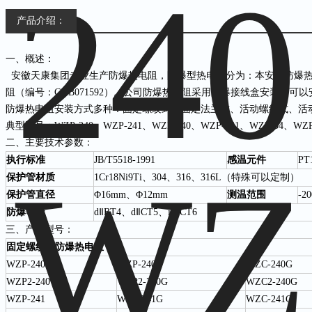
产品介绍：
一、概述：
安徽天康集团专业生产防爆热电阻，防爆型热电阻分为：本安型防爆热电阻
阻（编号：GYB071592）。公司防爆热电阻采用防爆接线盒安装，可以
防爆热电阻安装方式多种：固定螺纹式、固定法兰式、活动螺纹式、活
典型型号：WZP-240、WZP-241、WZP-440、WZP-441、WZP-54、WZ
二、主要技术参数：
执行标准
JB/T5518-1991
感温元件
PT
保护管材质
1Cr18Ni9Ti、304、316、316L（特殊可以定制）
保护管直径
Φ16mm、Φ12mm
测温范围
-2
防爆等级
dⅡBT4、dⅡCT5、iaⅡCT6
三、产品型号：
固定螺纹式防爆热电阻
WZP-240
WZP-240G
WZC-240G
WZP2-240
WZP2-240G
WZC2-240G
WZP-241
WZP-241G
WZC-241G