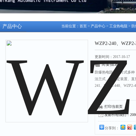
产品中心
当前位置：
首页
>
产品中心
>
工业热电阻
>
防
WZP2-240、WZP
更新时间：2017-10-17
简要描述：
防爆热电阻安装方式多种
法兰式、无固定装置、直形管
241、WZP2-440、WZP2-
打印当前页
发邮件给我们：208631
分享到：