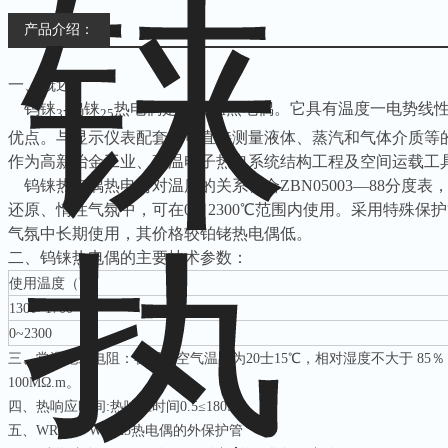
产品介绍：
一、概述
钨铼
-钨铼
热电偶是耐高温热电偶。它具有温度一电势线
3
25
优点。与显示仪表配套，可直接测量液体、蒸汽和气体介质等
作为高新冶金工业、高温电子热电系统结构工程及空间运载工
钨铼热电偶热电势对温度的关系符合ZBN05003—88分度表，等
还原、惰性气氛中，可在0～2300℃范围内使用。采用特殊保护
气氛中长期使用，其价格较铂铑热电偶低。
二、钨铼热电偶的主要技术参数：
使用温度（℃）
1300~1700
0~2300
三、常温绝缘电阻：在周围空气温度为20士15℃，相对湿度不大于 8
100MΩ.m。
四、热响应时间:热响应时间0.5≤180S
五、WRe 3／WRe25热电偶的外保护管