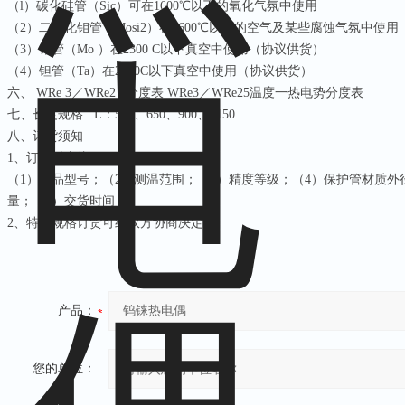
（l）碳化硅管（Sic）可在1600℃以下的氧化气氛中使用
（2）二硅化钼管（Mosi2）在1600℃以下的空气及某些腐蚀气氛中使
（3）钼管（Mo ）在2300 C以下真空中使用（协议供货）
（4）钽管（Ta）在2300C以下真空中使用（协议供货）
六、 WRe 3／WRe2 5分度表 WRe3／WRe25温度一热电势分度表
七、长度规格 L：550、650、900、1150
八、订货须知
1、订货时应注明
（1）产品型号；（2）测温范围；（3）精度等级；
（4）保护管材质外
量；（7）交货时间
2、特殊规格订货可经双方协商决定
产品：
您的单位：