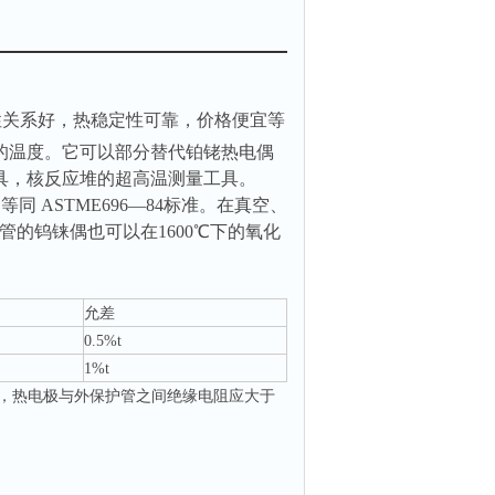
性关系好，热稳定性可靠，价格便宜等
的温度。它可以部分替代铂铑热电偶
具，核反应堆的超高温测量工具。
同 ASTME696—84标准。在真空、
管的钨铼偶也可以在1600℃下的氧化
允差
0.5%t
1%t
5％，热电极与外保护管之间绝缘电阻应大于