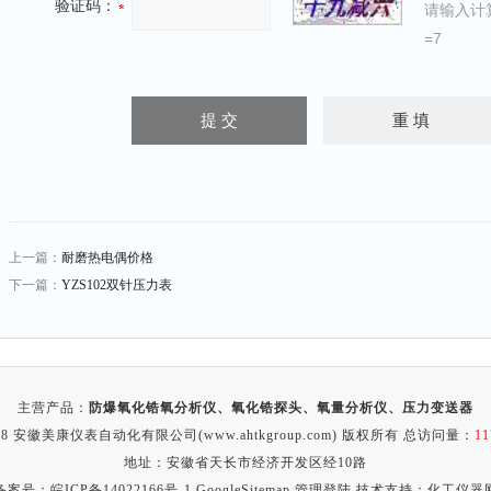
验证码：
请输入计
=7
上一篇：
耐磨热电偶价格
下一篇：
YZS102双针压力表
主营产品：
防爆氧化锆氧分析仪、氧化锆探头、氧量分析仪、压力变送器
018 安徽美康仪表自动化有限公司(www.ahtkgroup.com) 版权所有 总访问量：
11
地址：安徽省天长市经济开发区经10路
备案号：
皖ICP备14022166号-1
GoogleSitemap
管理登陆
技术支持：
化工仪器