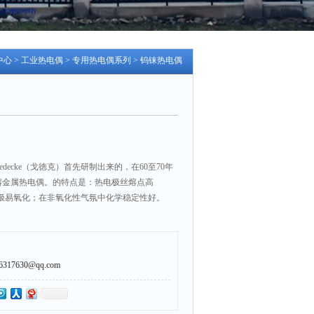
中心
>
工业热电偶
>
专用热电偶系列
> 钨铼热电偶
edecke（戈徳克）首先研制出来的，在60至70年
熔金属热电偶。的特点是：热电极丝熔点高
，极易氧化；在非氧化性气氛中化学稳定性好。
7630@qq.com