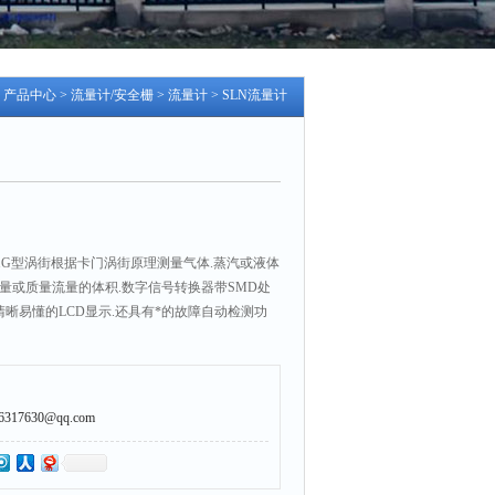
>
产品中心
>
流量计/安全栅
>
流量计
> SLN流量计
091G型涡街根据卡门涡街原理测量气体.蒸汽或液体
量或质量流量的体积.数字信号转换器带SMD处
.清晰易懂的LCD显示.还具有*的故障自动检测功
7630@qq.com