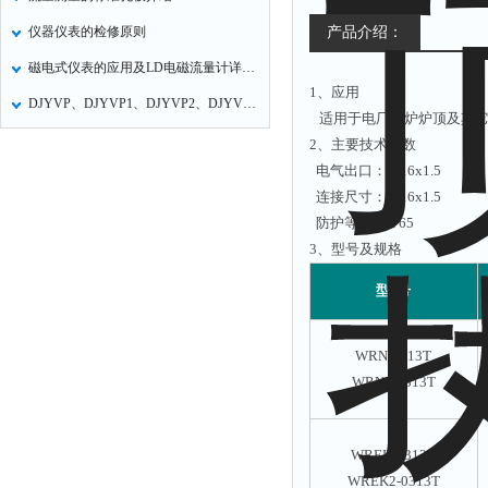
仪器仪表的检修原则
产品介绍：
磁电式仪表的应用及LD电磁流量计详细说明
1、应用
DJYVP、DJYVP1、DJYVP2、DJYVPR、DJYP电子计算机控制电缆
适用于电厂锅炉炉顶及其它
2、主要技术参数
电气出口：M16x1.5
连接尺寸：M16x1.5
防护等级：IP65
3、型号及规格
型 号
WRN-0313T
WRN2-0313T
WREK-0313T
WREK2-0313T