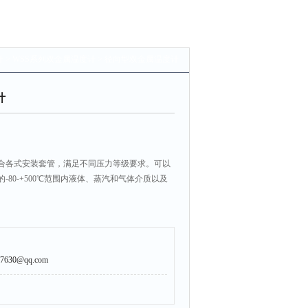
计
>
WSS系列双金属温度计
> 径向型双金属温度计
计
合各式安装套管，满足不同压力等级要求。可以
-80-+500℃范围内液体、蒸汽和气体介质以及
30@qq.com