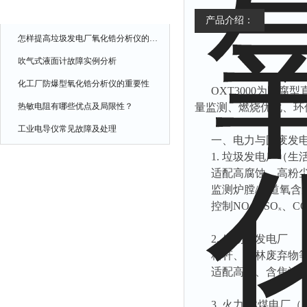
相关文章
产品介绍：
怎样提高垃圾发电厂氧化锆分析仪的使用寿命
吹气式液面计故障实例分析
化工厂防爆型氧化锆分析仪的重要性
OXT3000为防
热敏电阻有哪些优点及局限性？
量监测、燃烧优化、环
工业电导仪常见故障及处理
一、电力与固废发
1. 垃圾发电厂（生
适配高腐蚀、高粉尘
监测炉膛/烟道氧含
控制NOₓ、SOₓ、
2. 生物质发电厂
秸秆、农林废弃物
适配高温、含焦油/
3. 火力/燃煤电厂