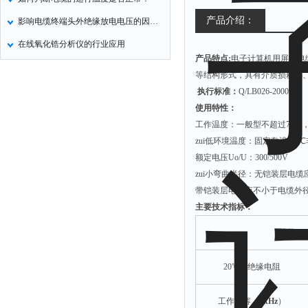
产品介绍：
影响电缆终端头外绝缘放电电压的因素有哪些？
在线氧化锆分析仪的行业应用
产品特点:
电子计算机用屏蔽电
等结构形式，具有介质损耗小
执行标准：
Q/LB026-2000
使用特性：
工作温度：一般型不超过70℃，型
zui低环境温度：固定敷设-40℃
额定电压Uo/U：300/500V
zui小弯曲半径：无铠装层电缆
带铠装层电缆应不小于电缆外径
主要技术指标：
性能项
20℃时绝缘电阻
工作电容（
1kHz
）