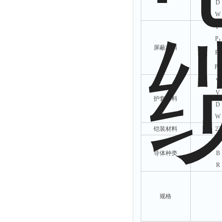
D
W
P
P
1
屏蔽材料
P
2
P
3
Y
V
护套材料
D
W
铠装材料
22
A
导体种类
B
R
规格