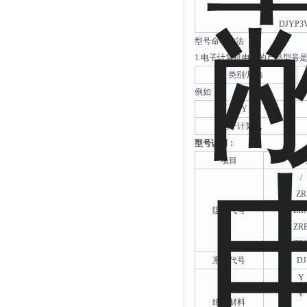
DJYPV22 DJYP2V22 D
DJYP3
型号命名方法
1.电子计算机电缆的产品型号
类别/用途
例如：
DY
电子计算机
型号说明：
项目
代
/
ZR
阻燃代号
ZR
ZR
ZR
系列代号
DJ
Y
V
绝缘材料