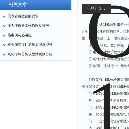
相关文章
产品介绍：
仪表管路敷设的要求
JNYQ-O-11氧分析仪
是一
压力变送器工作原理及维护
分析，，它具有结构简单、维
热电偶与热电阻
置、参数 修改、上下限报警
双金属温度计测量原理及型号
① 空分制氧、空分制氮、
② 电子行业保护性气体中
氧化锆氧分析仪故障案例分析
③ 磁性材料等高温烧结炉
④ 玻璃、建材行业中氧含
JNYQ-O-11氧分析仪
采用液
有报警设定。
JNYQ-O-11氧
问：
JNYQ-O-11氧分析仪
答：采用电化学测量原理
问：
JNYQ-O-11氧分析仪
答：此仪表采用智能型电
问：一套分析仪包含哪些
答：说明书、合格证、保