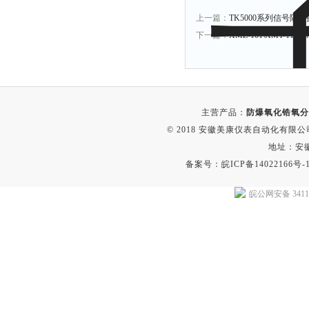
上一篇：
TK5000系列信号隔
下一篇：
XMZ-101\XMT-111
主营产品：
防爆氧化锆氧分
© 2018 安徽美康仪表自动化有限公司(w
地址：安
备案号：
皖ICP备14022166号-
皖公网安备 34118