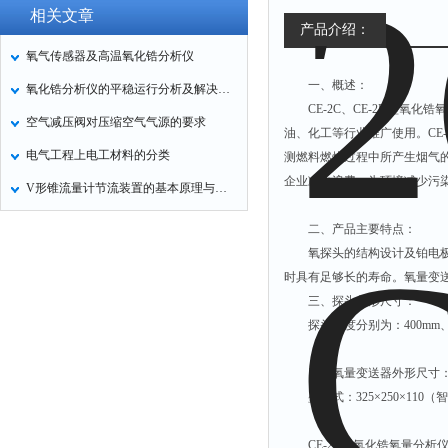
相关文章
产品介绍：
氧气传感器及高温氧化锆分析仪
一、概述：
氧化锆分析仪的平稳运行分析及解决措施
CE-2C、CE-2D型
空气减压阀对压缩空气气源的要求
油、化工等行业推广使用。CE
电气工程上电工材料的分类
测燃料燃烧过程中所产生烟气
企业减少浪费，为环境减少污
V形锥流量计节流装置的基本原理与结构
二、产品主要特点：
氧探头的结构设计及铂电
时具有足够长的寿命。氧量变送
三、探头外形尺寸：
探头长度分别为：400mm、60
四、氧量变送器外形尺寸
壁挂式：325×250×110（
CE-2C型氧化锆氧量分